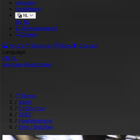
Inloggen
Registreren
NL
EN
NL
Winkelwagen
0
Zoeken
Foto's
Diensten
Blog
Contact
Language
EN
NL
Inloggen
Registreren
Home
/
Sport
/
Cyclocross
/
2022
/
Heerderstrand
/
Elite / Beloften