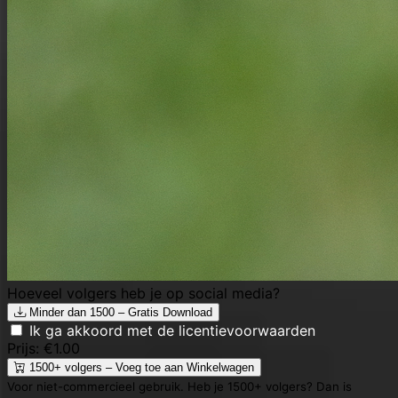
Hoeveel volgers heb je op social media?
Minder dan 1500 – Gratis Download
Ik ga akkoord met de licentievoorwaarden
Prijs: €1.00
1500+ volgers – Voeg toe aan Winkelwagen
Voor niet-commercieel gebruik. Heb je 1500+ volgers? Dan is