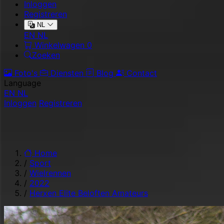
Inloggen
Registreren
NL
EN
NL
Winkelwagen
0
Zoeken
Foto's
Diensten
Blog
Contact
Language
EN
NL
Inloggen
Registreren
Home
/
Sport
/
Wielrennen
/
2022
/
Herxen Elite Beloften Amateurs