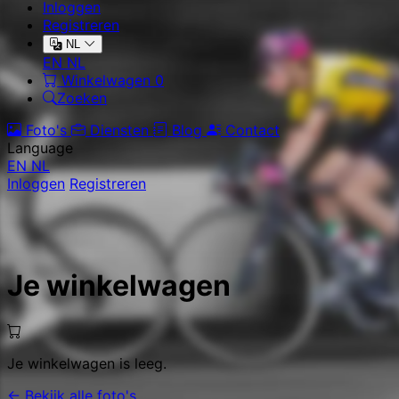
Inloggen
Registreren
NL
EN
NL
Winkelwagen
0
Zoeken
Foto's
Diensten
Blog
Contact
Language
EN
NL
Inloggen
Registreren
Je winkelwagen
Je winkelwagen is leeg.
← Bekijk alle foto's