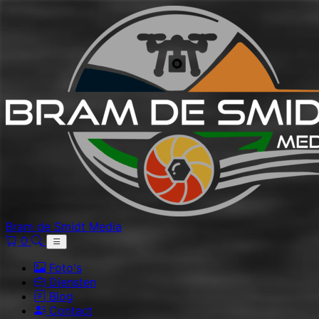
Bram de Smidt Media
0
Foto's
Diensten
Blog
Contact