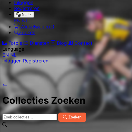
Inloggen
Registreren
NL
EN
NL
Winkelwagen
0
Zoeken
Foto's
Diensten
Blog
Contact
Language
EN
NL
Inloggen
Registreren
Collecties Zoeken
Zoeken