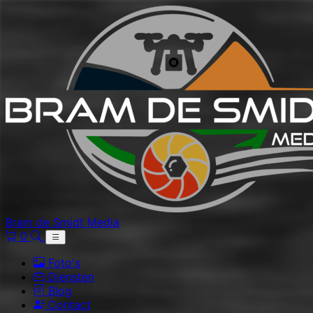
Bram de Smidt Media
0
Foto's
Diensten
Blog
Contact