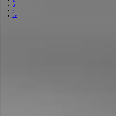
3
›
»»