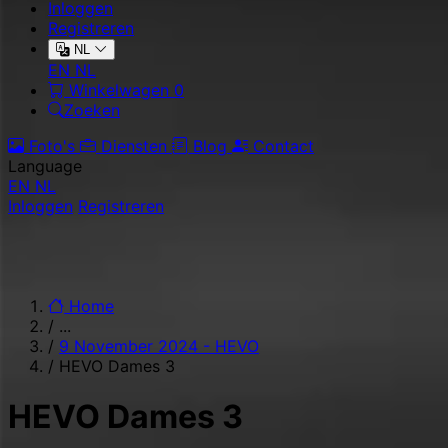
Inloggen
Registreren
NL
EN
NL
Winkelwagen
0
Zoeken
Foto's
Diensten
Blog
Contact
Language
EN
NL
Inloggen
Registreren
Home
/
...
/
9 November 2024 - HEVO
/
HEVO Dames 3
HEVO Dames 3