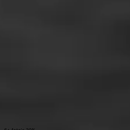
% · 6+ foto's 30%