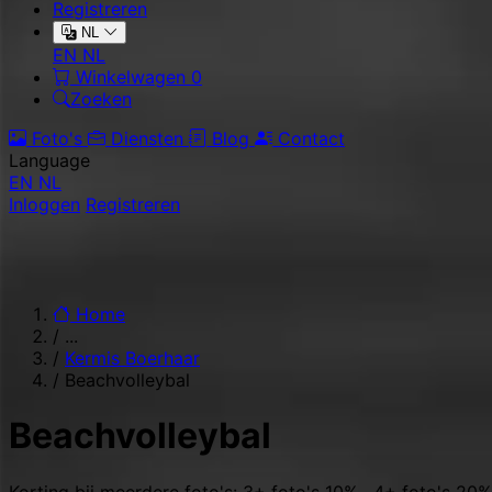
Registreren
NL
EN
NL
Winkelwagen
0
Zoeken
Foto's
Diensten
Blog
Contact
Language
EN
NL
Inloggen
Registreren
Home
/
...
/
Kermis Boerhaar
/
Beachvolleybal
Beachvolleybal
Korting bij meerdere foto's: 3+ foto's 10% · 4+ foto's 20