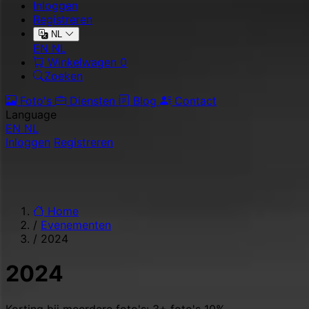
Inloggen
Registreren
NL
EN
NL
Winkelwagen
0
Zoeken
Foto's
Diensten
Blog
Contact
Language
EN
NL
Inloggen
Registreren
Home
/
Evenementen
/
2024
2024
Korting bij meerdere foto's: 3+ foto's 10% ·