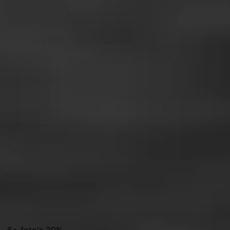
% · 6+ foto's 30%