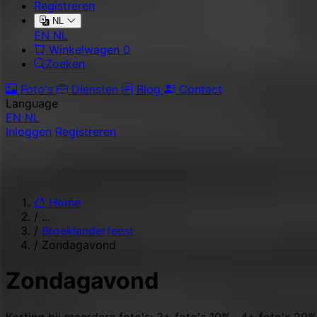
Registreren
NL
EN
NL
Winkelwagen
0
Zoeken
Foto's
Diensten
Blog
Contact
Language
EN
NL
Inloggen
Registreren
Home
/
...
/
Broeklanderfeest
/
Zondagavond
Zondagavond
Korting bij meerdere foto's: 3+ foto's 10% · 4+ foto's 20