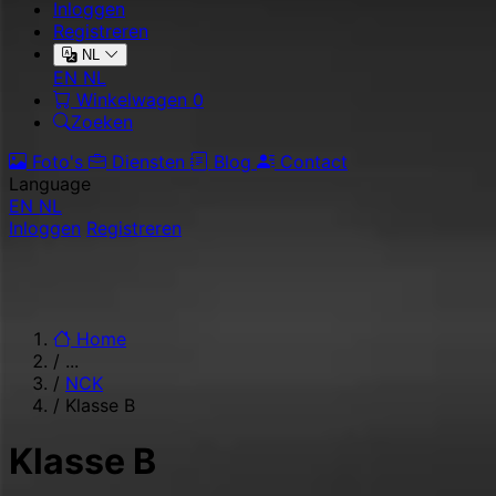
Inloggen
Registreren
NL
EN
NL
Winkelwagen
0
Zoeken
Foto's
Diensten
Blog
Contact
Language
EN
NL
Inloggen
Registreren
Home
/
...
/
NCK
/
Klasse B
Klasse B