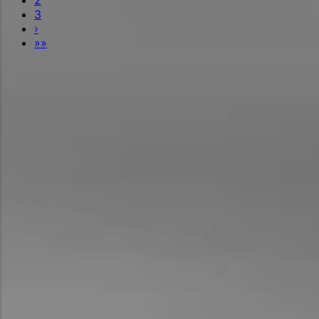
3
›
»»