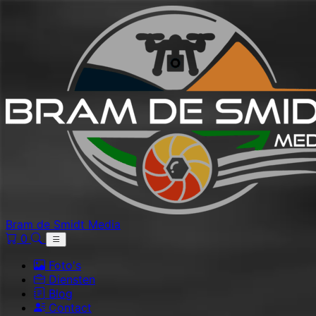
Bram de Smidt Media
0
Foto's
Diensten
Blog
Contact