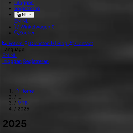
Inloggen
Registreren
NL
EN
NL
Winkelwagen
0
Zoeken
Foto's
Diensten
Blog
Contact
Language
EN
NL
Inloggen
Registreren
Home
/
...
/
MTB
/
2025
2025