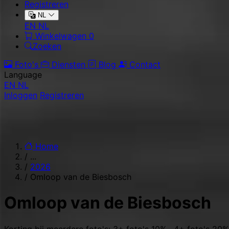
Registreren
NL
EN
NL
Winkelwagen
0
Zoeken
Foto's
Diensten
Blog
Contact
Language
EN
NL
Inloggen
Registreren
Home
/
...
/
2026
/
Omloop van de Biesbosch
Omloop van de Biesbosch
Korting bij meerdere foto's: 3+ foto's 10% · 4+ foto's 20