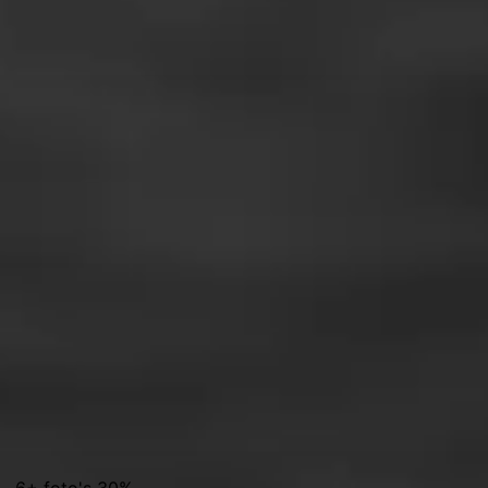
% · 6+ foto's 30%