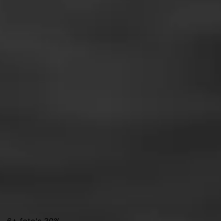
% · 6+ foto's 30%