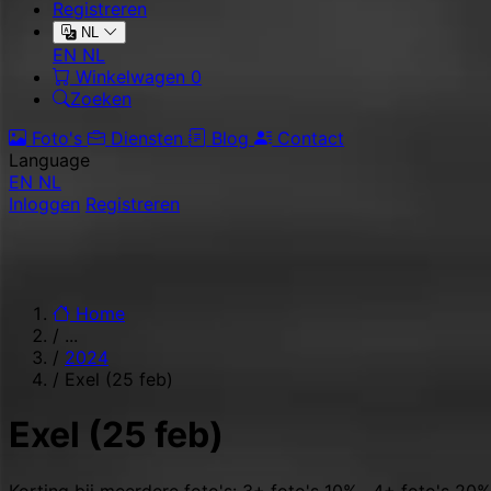
Registreren
NL
EN
NL
Winkelwagen
0
Zoeken
Foto's
Diensten
Blog
Contact
Language
EN
NL
Inloggen
Registreren
Home
/
...
/
2024
/
Exel (25 feb)
Exel (25 feb)
Korting bij meerdere foto's: 3+ foto's 10% · 4+ foto's 20