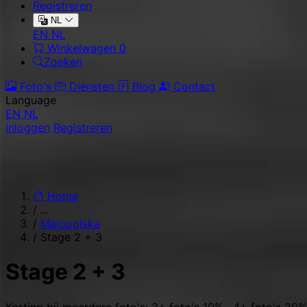
Registreren
NL
EN
NL
Winkelwagen
0
Zoeken
Foto's
Diensten
Blog
Contact
Language
EN
NL
Inloggen
Registreren
Home
/
...
/
Malopolska
/
Stage 2 + 3
Stage 2 + 3
Korting bij meerdere foto's: 3+ foto's 10% · 4+ foto's 20