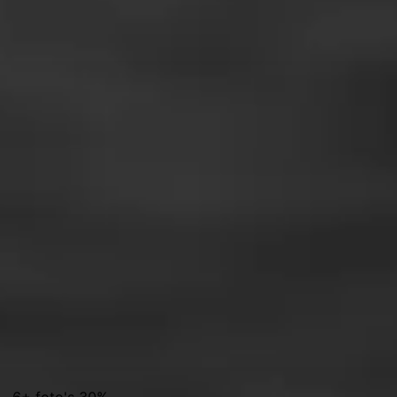
% · 6+ foto's 30%