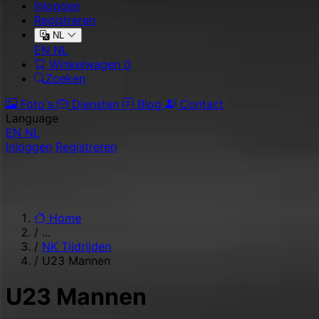
Inloggen
Registreren
NL
EN
NL
Winkelwagen
0
Zoeken
Foto's
Diensten
Blog
Contact
Language
EN
NL
Inloggen
Registreren
Home
/
...
/
NK Tijdrijden
/
U23 Mannen
U23 Mannen