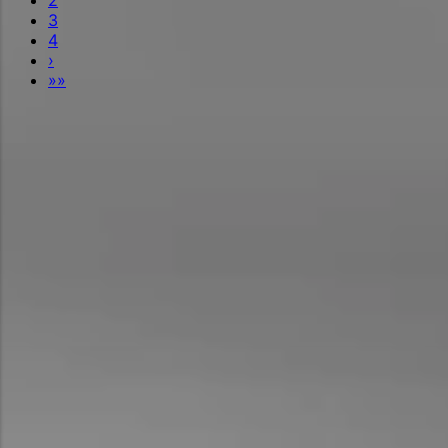
3
4
›
»»