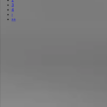
3
4
›
»»