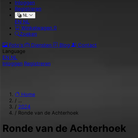
Inloggen
Registreren
NL
EN
NL
Winkelwagen
0
Zoeken
Foto's
Diensten
Blog
Contact
Language
EN
NL
Inloggen
Registreren
Home
/
...
/
2024
/
Ronde van de Achterhoek
Ronde van de Achterhoek