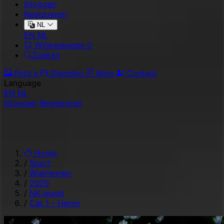
Inloggen
Registreren
NL
EN
NL
Winkelwagen
0
Zoeken
Foto's
Diensten
Blog
Contact
Language
EN
NL
Inloggen
Registreren
Home
/
Sport
/
Wielrennen
/
2025
/
NK jeugd
/
Cat 1 - Heren