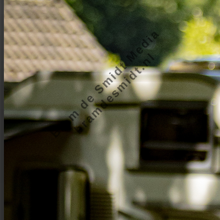
Bram de Smidt Media
bramdesmidt.nl