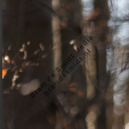
Bram de Smidt Media
bramdesmidt.nl