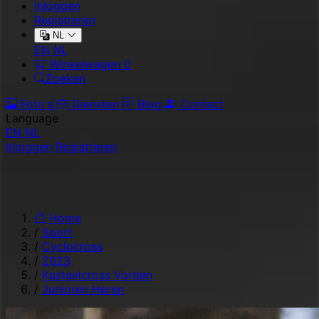
Inloggen
Registreren
NL
EN
NL
Winkelwagen
0
Zoeken
Foto's
Diensten
Blog
Contact
Language
EN
NL
Inloggen
Registreren
Home
/
Sport
/
Cyclocross
/
2023
/
Kasteelcross Vorden
/
Junioren Heren