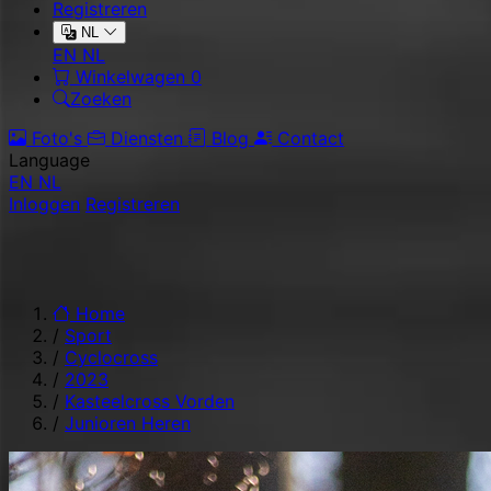
Registreren
NL
EN
NL
Winkelwagen
0
Zoeken
Foto's
Diensten
Blog
Contact
Language
EN
NL
Inloggen
Registreren
Home
/
Sport
/
Cyclocross
/
2023
/
Kasteelcross Vorden
/
Junioren Heren