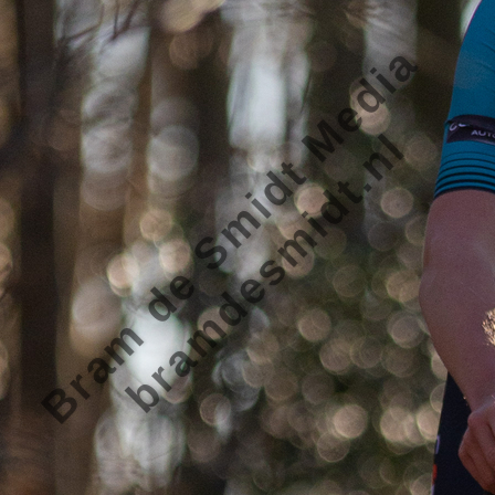
Bram de Smidt Media
bramdesmidt.nl