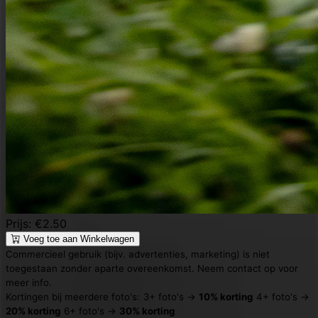
Prijs: €2.50
Voeg toe aan Winkelwagen
Commercieel gebruik (bijv. advertenties, marketing) is niet
toegestaan zonder aparte overeenkomst. Neem contact op voor
meer info.
Kortingen bij meerdere foto's:
3+ foto's →
10% korting
4+ foto's →
20% korting
6+ foto's →
30% korting