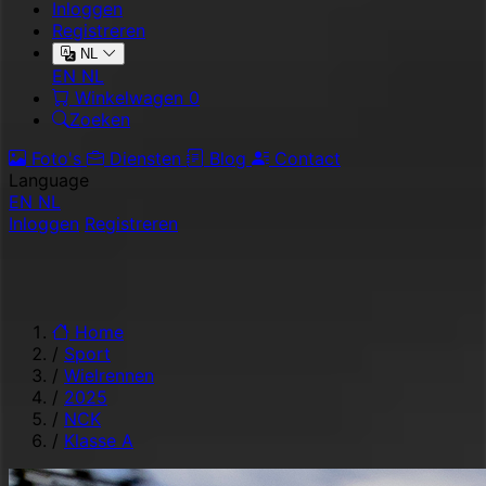
Inloggen
Registreren
NL
EN
NL
Winkelwagen
0
Zoeken
Foto's
Diensten
Blog
Contact
Language
EN
NL
Inloggen
Registreren
Home
/
Sport
/
Wielrennen
/
2025
/
NCK
/
Klasse A