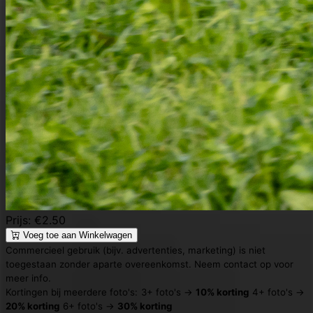
Prijs: €2.50
Voeg toe aan Winkelwagen
Commercieel gebruik (bijv. advertenties, marketing) is niet
toegestaan zonder aparte overeenkomst. Neem contact op voor
meer info.
Kortingen bij meerdere foto's:
3+ foto's →
10% korting
4+ foto's →
20% korting
6+ foto's →
30% korting