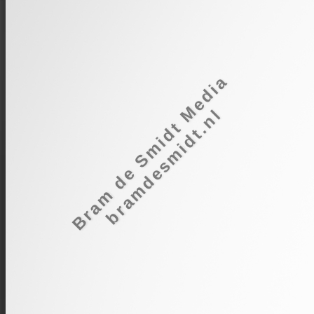
Bram de Smidt Media
bramdesmidt.nl