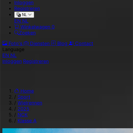
Inloggen
Registreren
NL
EN
NL
Winkelwagen
0
Zoeken
Foto's
Diensten
Blog
Contact
Language
EN
NL
Inloggen
Registreren
Home
/
Sport
/
Wielrennen
/
2025
/
NCK
/
Klasse A