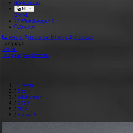
Registreren
NL
EN
NL
Winkelwagen
0
Zoeken
Foto's
Diensten
Blog
Contact
Language
EN
NL
Inloggen
Registreren
Home
/
Sport
/
Wielrennen
/
2025
/
NCK
/
Klasse A