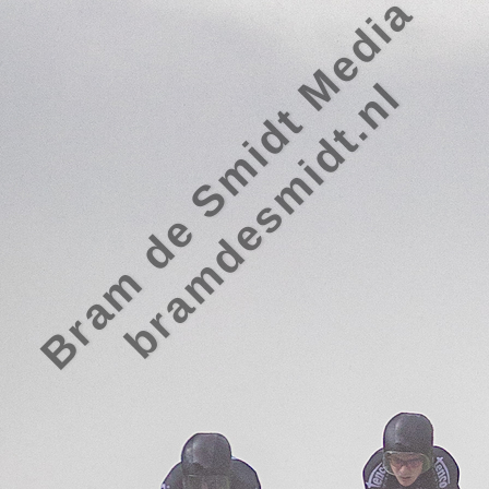
Bram de Smidt Media
bramdesmidt.nl