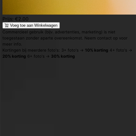
Prijs: €2.00
Voeg toe aan Winkelwagen
Commercieel gebruik (bijv. advertenties, marketing) is niet
toegestaan zonder aparte overeenkomst. Neem contact op voor
meer info.
Kortingen bij meerdere foto's:
3+ foto's →
10% korting
4+ foto's →
20% korting
6+ foto's →
30% korting