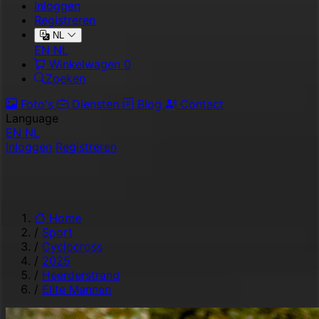
Inloggen
Registreren
NL
EN
NL
Winkelwagen
0
Zoeken
Foto's
Diensten
Blog
Contact
Language
EN
NL
Inloggen
Registreren
Home
/
Sport
/
Cyclocross
/
2025
/
Heerderstrand
/
Elite Mannen