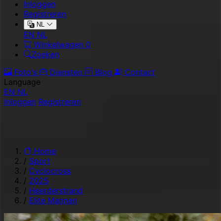
Inloggen
Registreren
NL
EN
NL
Winkelwagen
0
Zoeken
Foto's
Diensten
Blog
Contact
Language
EN
NL
Inloggen
Registreren
Home
/
Sport
/
Cyclocross
/
2025
/
Heerderstrand
/
Elite Mannen