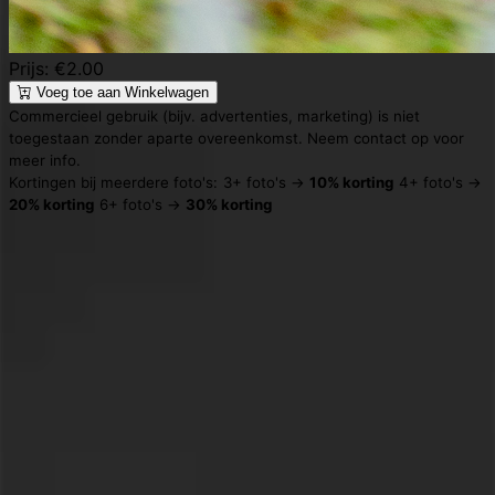
Prijs: €2.00
Voeg toe aan Winkelwagen
Commercieel gebruik (bijv. advertenties, marketing) is niet
toegestaan zonder aparte overeenkomst. Neem contact op voor
meer info.
Kortingen bij meerdere foto's:
3+ foto's →
10% korting
4+ foto's →
20% korting
6+ foto's →
30% korting