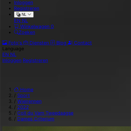
Inloggen
Registreren
NL
EN
NL
Winkelwagen
0
Zoeken
Foto's
Diensten
Blog
Contact
Language
EN
NL
Inloggen
Registreren
Home
/
Sport
/
Wielrennen
/
2022
/
Coll du Vam Tweedaagse
/
Dames Criterium