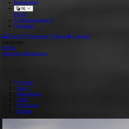
Registreren
NL
EN
NL
Winkelwagen
0
Zoeken
Foto's
Diensten
Blog
Contact
Language
EN
NL
Inloggen
Registreren
Home
/
Sport
/
Wielrennen
/
2024
/
DK Noord
/
Dames