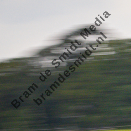
Bram de Smidt Media
bramdesmidt.nl