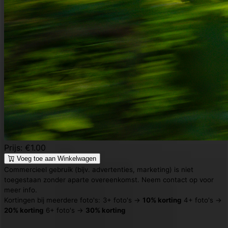
Prijs: €1.00
Voeg toe aan Winkelwagen
Commercieel gebruik (bijv. advertenties, marketing) is niet
toegestaan zonder aparte overeenkomst. Neem contact op voor
meer info.
Kortingen bij meerdere foto's:
3+ foto's →
10% korting
4+ foto's →
20% korting
6+ foto's →
30% korting