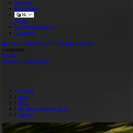
Inloggen
Registreren
NL
EN
NL
Winkelwagen
0
Zoeken
Foto's
Diensten
Blog
Contact
Language
EN
NL
Inloggen
Registreren
Home
/
Sport
/
MTB
/
NK Mountainbike 2024
/
Dames