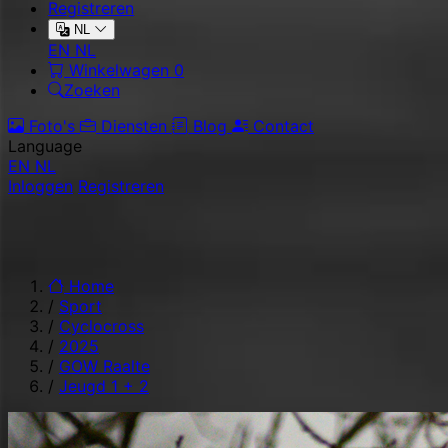
Registreren
NL
EN
NL
Winkelwagen
0
Zoeken
Foto's
Diensten
Blog
Contact
Language
EN
NL
Inloggen
Registreren
Home
/
Sport
/
Cyclocross
/
2025
/
GOW Raalte
/
Jeugd 1 + 2