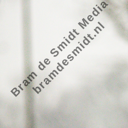
Bram de Smidt Media
bramdesmidt.nl