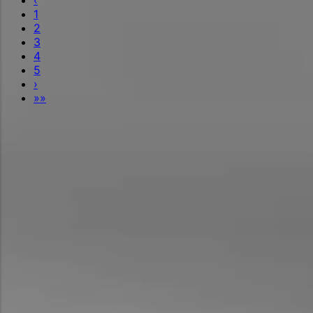
1
2
3
4
5
›
»»