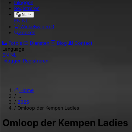
Inloggen
Registreren
NL
EN
NL
Winkelwagen
0
Zoeken
Foto's
Diensten
Blog
Contact
Language
EN
NL
Inloggen
Registreren
Home
/
...
/
2025
/
Omloop der Kempen Ladies
Omloop der Kempen Ladies