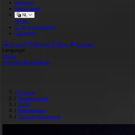
Inloggen
Registreren
NL
EN
NL
Winkelwagen
0
Zoeken
Foto's
Diensten
Blog
Contact
Language
EN
NL
Inloggen
Registreren
Home
/
Evenementen
/
2024
/
Diekdaegen
/
Tent zondagavond